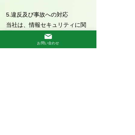
5.違反及び事故への対応
当社は、情報セキュリティに関
わる法令違反、契約違反及び事
お問い合わせ
故が発生した場合には適切に対
処し、再発防止に努めます。
制定日:2020年11月18日
内藤保険サービス株式会社
代表取締役 内藤 周作